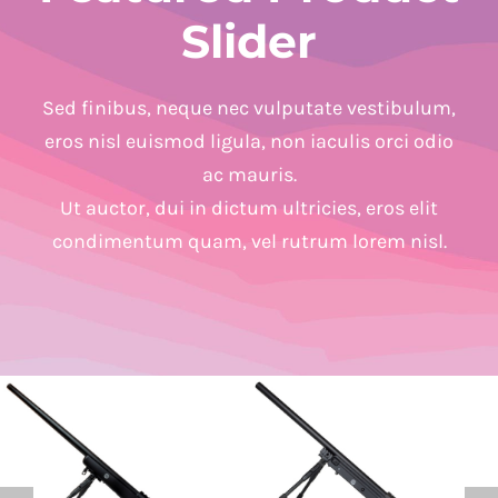
Slider
Sed finibus, neque nec vulputate vestibulum,
eros nisl euismod ligula, non iaculis orci odio
ac mauris.
Ut auctor, dui in dictum ultricies, eros elit
condimentum quam, vel rutrum lorem nisl.