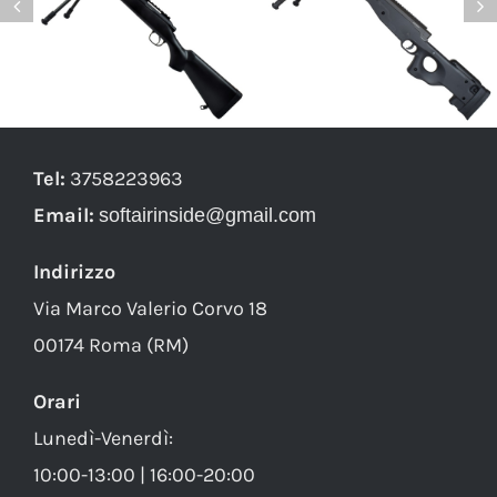
Tel:
3758223963
Email:
softairinside@gmail.com
WELL FUCILE SNIPER
WELL FUCILE SNIPER
A MOLLA CON BIPIEDE
A MOLLA CON BIPIEDE
Indirizzo
NERO (MB03BB)
NERO (MB01B)
Via Marco Valerio Corvo 18
00174 Roma (RM)
Orari
Lunedì-Venerdì:
10:00-13:00 | 16:00-20:00