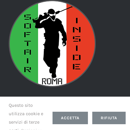
Questo sito
© Copyright
2026 | Softairinside Theme by
Led
| All Rights
Reserved | Powered by
Led
utilizza cookie e
ACCETTA
RIFIUTA
servizi di terze