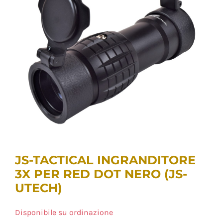
JS-TACTICAL INGRANDITORE
3X PER RED DOT NERO (JS-
UTECH)
Disponibile su ordinazione