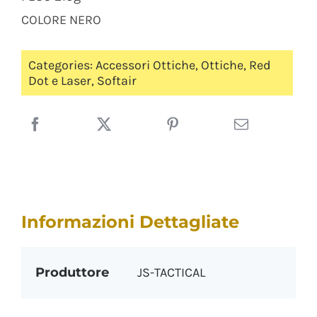
COLORE NERO
Categories:
Accessori Ottiche
,
Ottiche
,
Red
Dot e Laser
,
Softair
Informazioni Dettagliate
Produttore
JS-TACTICAL