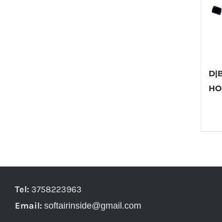
D|
HO
Tel:
3758223963
Email:
softairinside@gmail.com