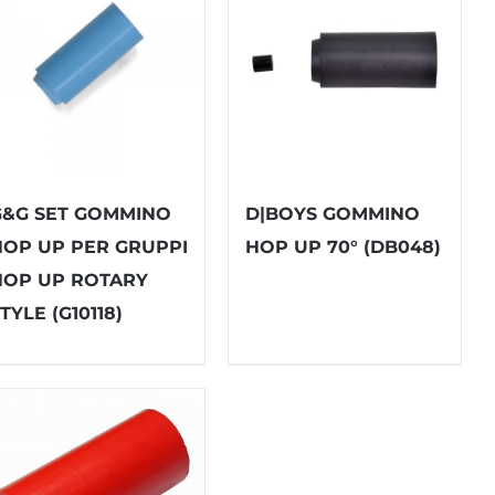
G&G SET GOMMINO
D|BOYS GOMMINO
HOP UP PER GRUPPI
HOP UP 70° (DB048)
HOP UP ROTARY
TYLE (G10118)