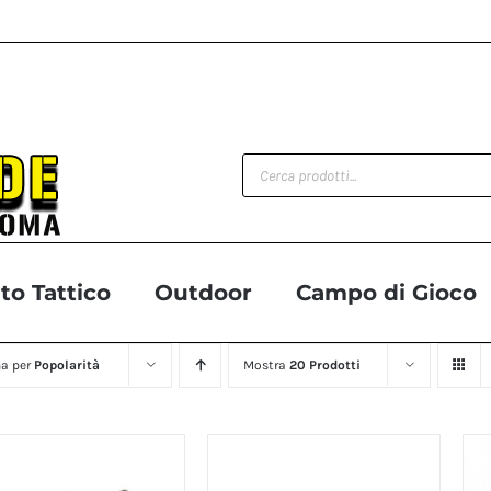
Products
search
o Tattico
Outdoor
Campo di Gioco
na per
Popolarità
Mostra
20 Prodotti