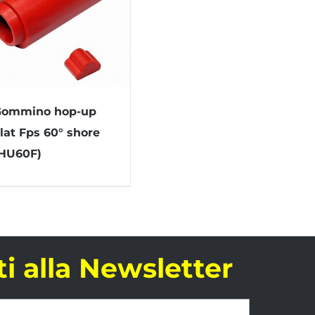
Gommino hop-up
lat Fps 60° shore
HU60F)
iti alla Newsletter