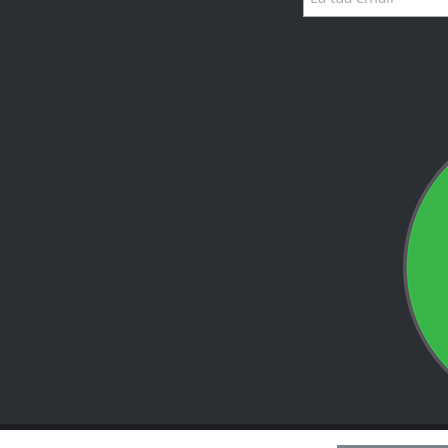
right
2026 | Softairinside Theme by
Led
| All Rights Reserved | Powere