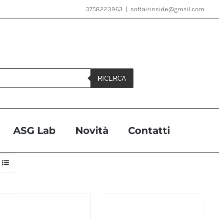
3758223963
|
softairinside@gmail.com
RICERCA
ASG Lab
Novità
Contatti