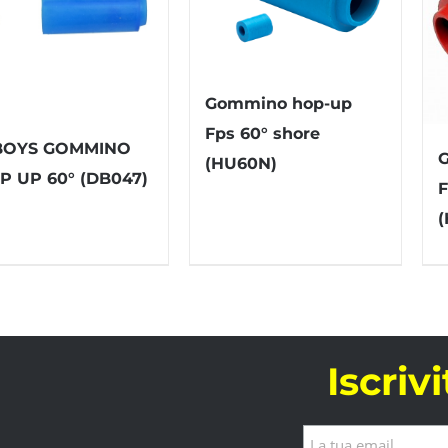
Gommino hop-up
Fps 60° shore
BOYS GOMMINO
(HU60N)
P UP 60° (DB047)
F
(
Iscriv