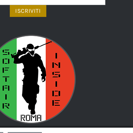
d by
Led