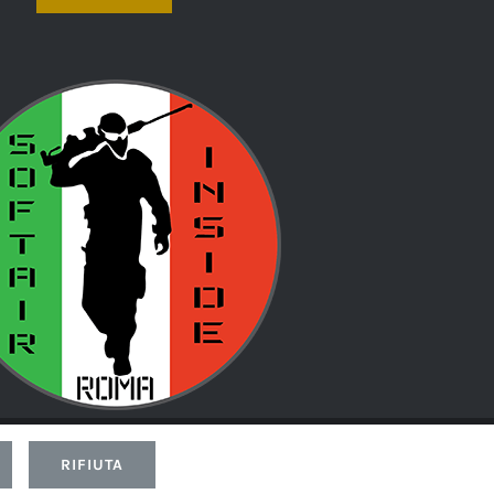
d by
Led
RIFIUTA