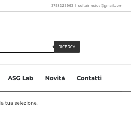
3758223963
|
softairinside@gmail.com
RICERCA
ASG Lab
Novità
Contatti
a tua selezione.