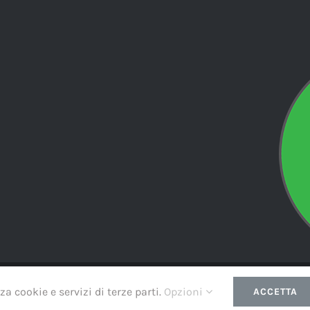
right
2026 | Softairinside Theme by
Led
| All Rights Reserved | Powere
za cookie e servizi di terze parti.
Opzioni
ACCETTA
Instagram
Facebook
WhatsApp