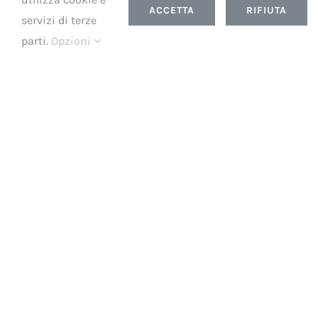
ACCETTA
RIFIUTA
servizi di terze
parti.
Opzioni
Tel:
3758223963
Email:
softairinside@gmail.com
Indirizzo
Via Marco Valerio Corvo 18
00174 Roma (RM)
Orari