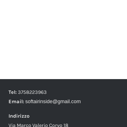
Tel:
3758223963
Email:
softairinside@gmail.com
Indirizzo
Via Marco Valerio Corvo 18