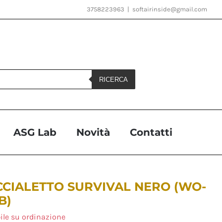
3758223963
|
softairinside@gmail.com
RICERCA
ASG Lab
Novità
Contatti
CIALETTO SURVIVAL NERO (WO-
B)
ile su ordinazione