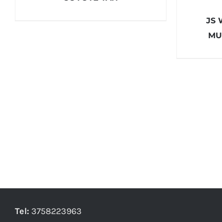
JS 
MU
Tel:
3758223963