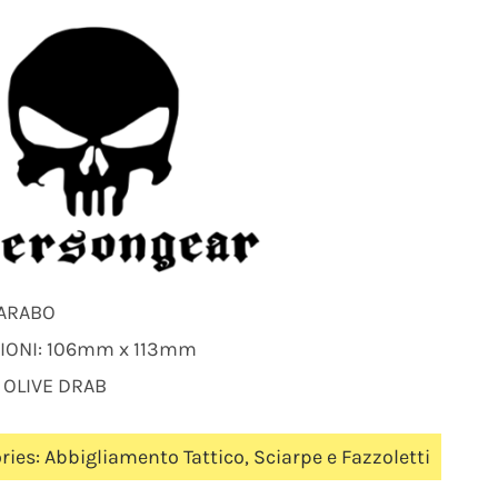
 ARABO
IONI: 106mm x 113mm
 OLIVE DRAB
ries:
Abbigliamento Tattico
,
Sciarpe e Fazzoletti