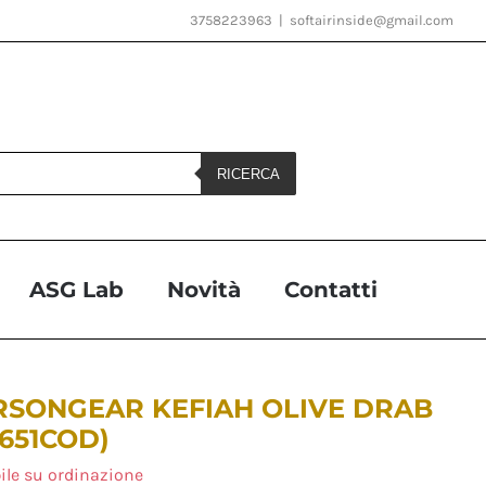
3758223963
|
softairinside@gmail.com
RICERCA
ASG Lab
Novità
Contatti
SONGEAR KEFIAH OLIVE DRAB
651COD)
ile su ordinazione