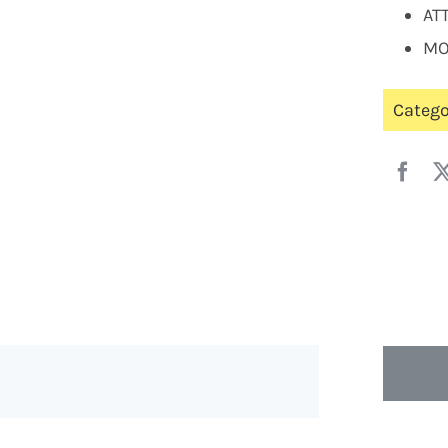
AT
MO
Catego