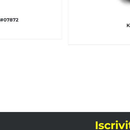
 #07872
K
Iscriv