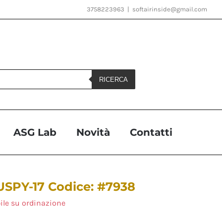
3758223963
|
softairinside@gmail.com
RICERCA
ASG Lab
Novità
Contatti
SPY-17 Codice: #7938
ile su ordinazione