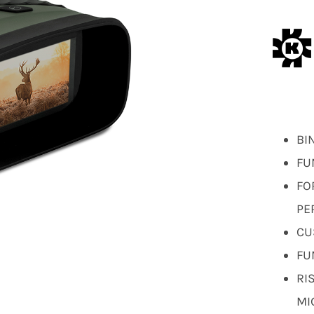
BI
FU
FO
PE
CU
FU
RI
MI