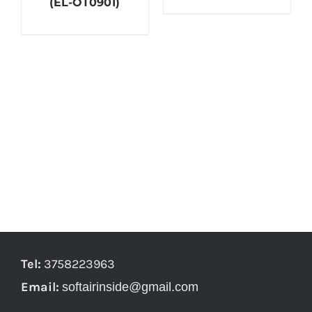
(EL-OT0901)
Tel:
3758223963
Email:
softairinside@gmail.com