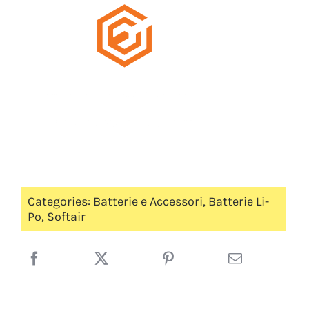
Categories:
Batterie e Accessori
,
Batterie Li-
Po
,
Softair