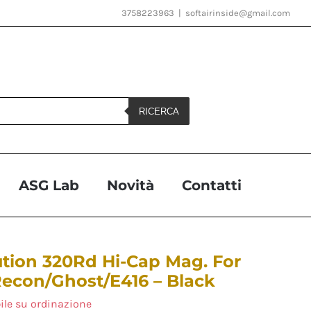
3758223963
|
softairinside@gmail.com
RICERCA
ASG Lab
Novità
Contatti
ution 320Rd Hi-Cap Mag. For
econ/Ghost/E416 – Black
ile su ordinazione