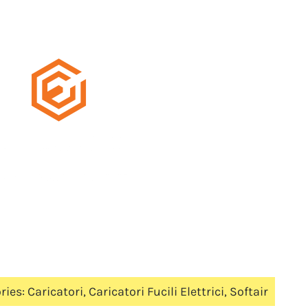
ries:
Caricatori
,
Caricatori Fucili Elettrici
,
Softair