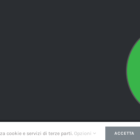
right
2026 | Softairinside Theme by
Led
| All Rights Reserved | Powere
za cookie e servizi di terze parti.
Opzioni
ACCETTA
Instagram
Facebook
WhatsApp