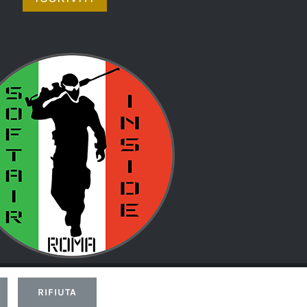
d by
Led
RIFIUTA