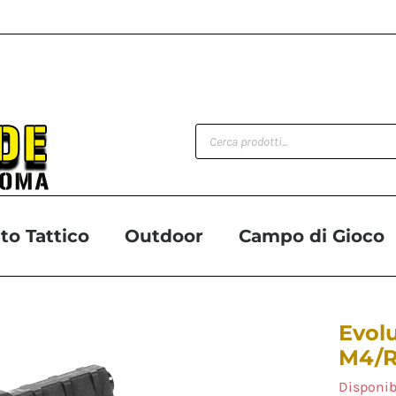
Products
search
o Tattico
Outdoor
Campo di Gioco
Evol
M4/R
Disponib