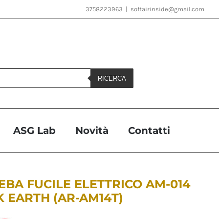
3758223963
|
softairinside@gmail.com
RICERCA
ASG Lab
Novità
Contatti
BA FUCILE ELETTRICO AM-014
 EARTH (AR-AM14T)