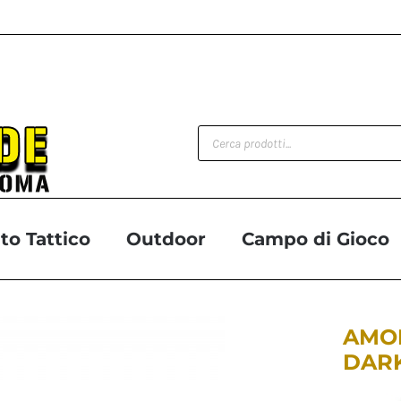
Products
search
o Tattico
Outdoor
Campo di Gioco
AMOE
DARK