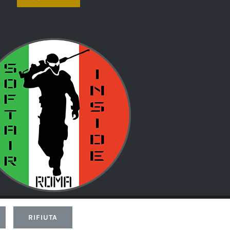
d by
Led
RIFIUTA