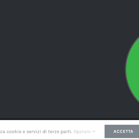
right
2026 | Softairinside Theme by
Led
| All Rights Reserved | Powere
za cookie e servizi di terze parti.
Opzioni
ACCETTA
Instagram
Facebook
WhatsApp