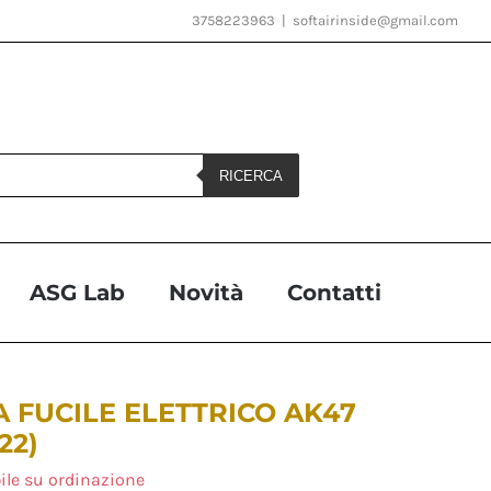
3758223963
|
softairinside@gmail.com
RICERCA
ASG Lab
Novità
Contatti
 FUCILE ELETTRICO AK47
22)
ile su ordinazione