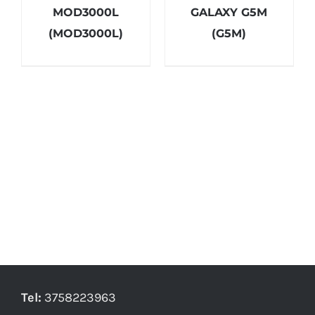
MOD3000L
GALAXY G5M
(MOD3000L)
(G5M)
Tel:
3758223963