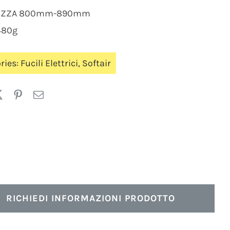
EZZA 800mm-890mm
480g
ries:
Fucili Elettrici
,
Softair
RICHIEDI INFORMAZIONI PRODOTTO