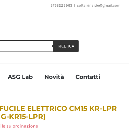
3758223963
|
softairinside@gmail.com
RICERCA
ASG Lab
Novità
Contatti
FUCILE ELETTRICO CM15 KR-LPR
(GG-KR15-LPR)
ile su ordinazione