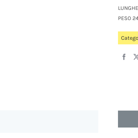
LUNGH
PESO 2
Catego