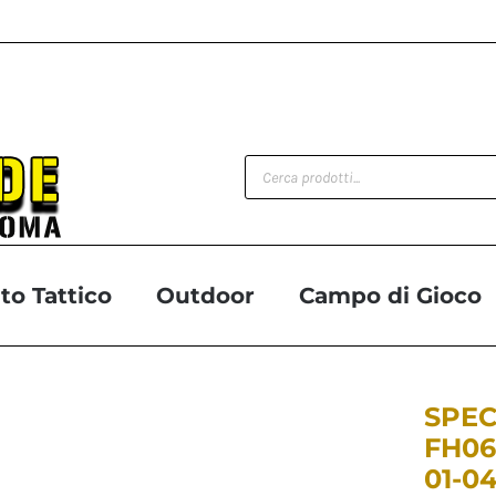
Products
search
o Tattico
Outdoor
Campo di Gioco
SPEC
FH06
01-04