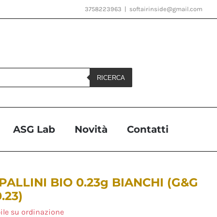
3758223963
|
softairinside@gmail.com
RICERCA
ASG Lab
Novità
Contatti
PALLINI BIO 0.23g BIANCHI (G&G
.23)
ile su ordinazione