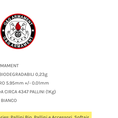
RMAMENT
 BIODEGRADABILI 0,23g
RO 5.95mm +/- 0.01mm
A CIRCA 4347 PALLINI (1Kg)
 BIANCO
ries:
Pallini Bio
,
Pallini e Accessori
,
Softair