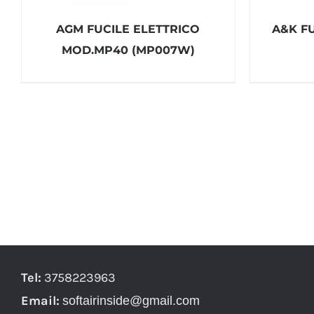
AGM FUCILE ELETTRICO
A&K F
MOD.MP40 (MP007W)
Tel:
3758223963
Email:
softairinside@gmail.com