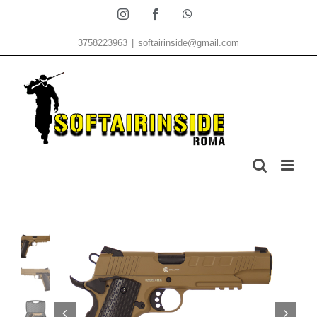
Salta
Instagram
Facebook
WhatsApp
al
3758223963
|
softairinside@gmail.com
contenuto