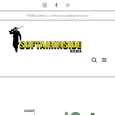
Salta
Instagram
Facebook
WhatsApp
al
3758223963
|
softairinside@gmail.com
contenuto