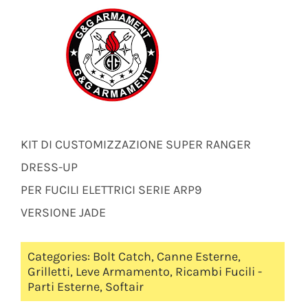
KIT DI CUSTOMIZZAZIONE SUPER RANGER
DRESS-UP
PER FUCILI ELETTRICI SERIE ARP9
VERSIONE JADE
Categories:
Bolt Catch
,
Canne Esterne
,
Grilletti
,
Leve Armamento
,
Ricambi Fucili -
Parti Esterne
,
Softair