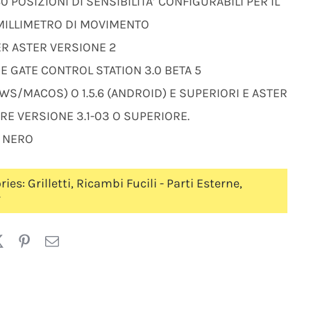
60 POSIZIONI DI SENSIBILITA’ CONFIGURABILI PER IL
MILLIMETRO DI MOVIMENTO
ER ASTER VERSIONE 2
E GATE CONTROL STATION 3.0 BETA 5
S/MACOS) O 1.5.6 (ANDROID) E SUPERIORI E ASTER
E VERSIONE 3.1-03 O SUPERIORE.
 NERO
ries:
Grilletti
,
Ricambi Fucili - Parti Esterne
,
r