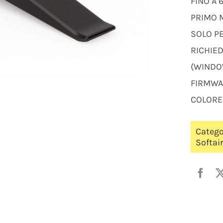
FINO A 
PRIMO 
SOLO P
RICHIED
(WINDOW
FIRMWAR
COLORE
Catego
Softai