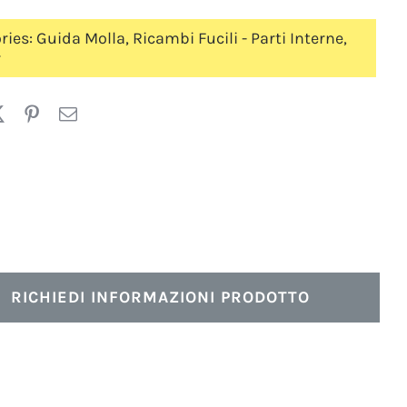
ries:
Guida Molla
,
Ricambi Fucili - Parti Interne
,
r
RICHIEDI INFORMAZIONI PRODOTTO