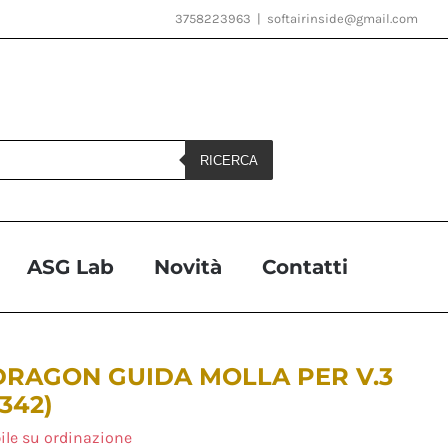
3758223963
|
softairinside@gmail.com
RICERCA
ASG Lab
Novità
Contatti
DRAGON GUIDA MOLLA PER V.3
1342)
ile su ordinazione