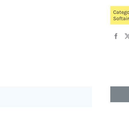
Catego
Softai