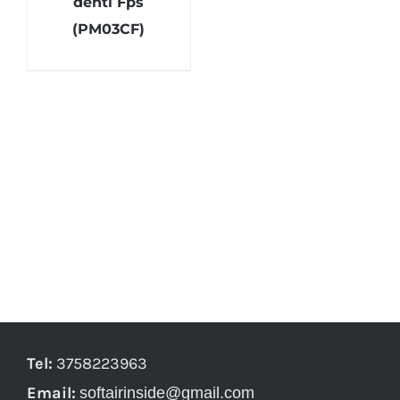
denti Fps
(PM03CF)
Tel:
3758223963
Email:
softairinside@gmail.com