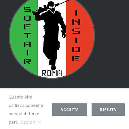
Questo sito
© Copyright
2026 | Softairinside Theme by
Led
| All Rights
Reserved | Powered by
Led
utilizza cookie e
ACCETTA
RIFIUTA
servizi di terze
Instagram
Facebook
WhatsApp
parti.
Opzioni