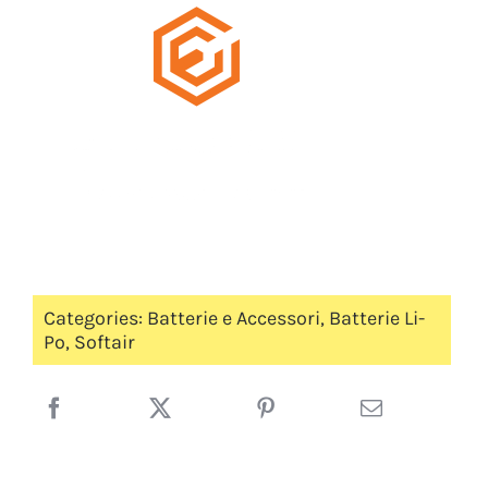
Categories:
Batterie e Accessori
,
Batterie Li-
Po
,
Softair