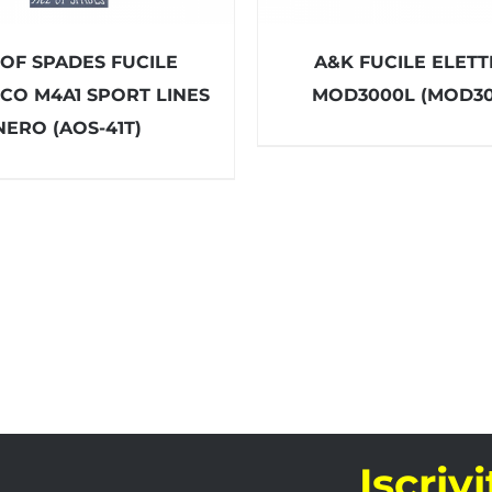
 OF SPADES FUCILE
A&K FUCILE ELETT
ICO M4A1 SPORT LINES
MOD3000L (MOD30
NERO (AOS-41T)
Iscriv