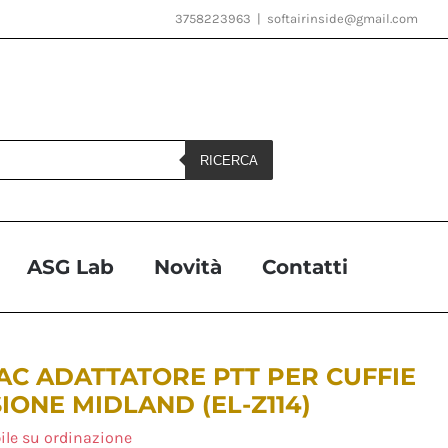
3758223963
|
softairinside@gmail.com
RICERCA
ASG Lab
Novità
Contatti
TAC ADATTATORE PTT PER CUFFIE
IONE MIDLAND (EL-Z114)
ile su ordinazione