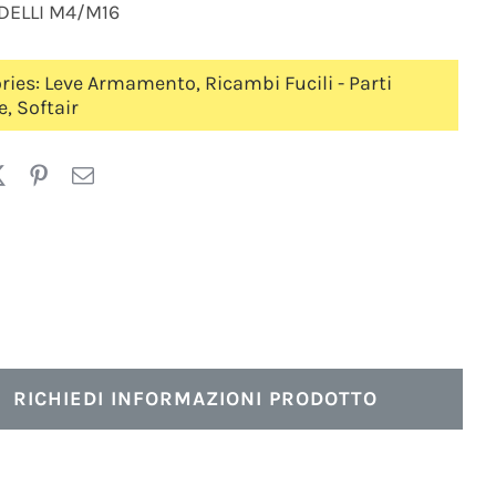
DELLI M4/M16
ries:
Leve Armamento
,
Ricambi Fucili - Parti
e
,
Softair
RICHIEDI INFORMAZIONI PRODOTTO