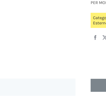
PER MO
Catego
Estern