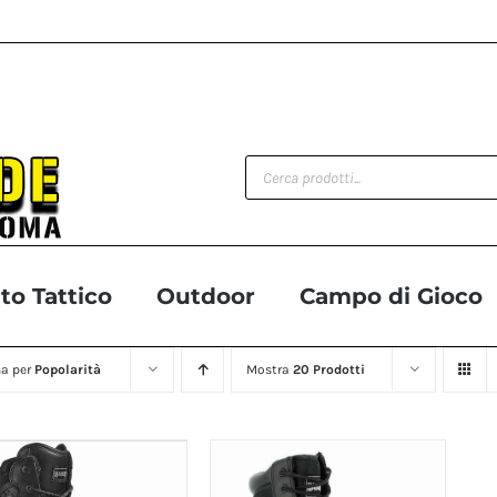
Products
search
o Tattico
Outdoor
Campo di Gioco
na per
Popolarità
Mostra
20 Prodotti