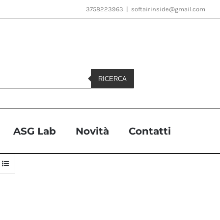
3758223963
|
softairinside@gmail.com
RICERCA
ASG Lab
Novità
Contatti